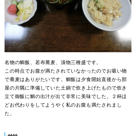
名物の鯛飯、若布蕎麦、漬物三種盛です。
この時点でお腹が満たされていなかったのでお吸い物
で蕎麦はありがたいです。鯛飯は夕食開始直後から部
屋の片隅に準備していた土鍋で炊き上げたもので炊き
立て御飯に鯛の出汁が出て非常に美味でした。２杯ほ
どお代わりをしてようやく私のお腹も満たされまし
た。