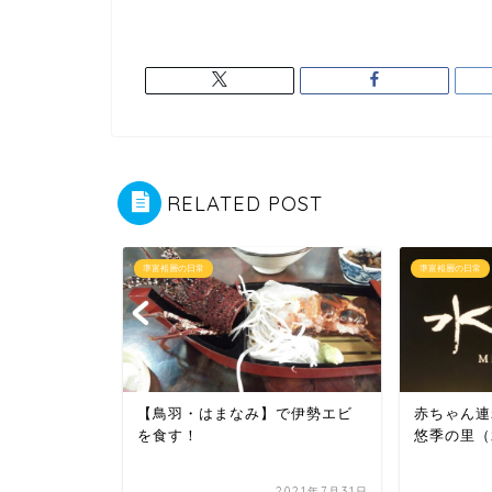
RELATED POST
準富裕層の日常
準富裕層の日常
ディーラー
【鳥羽・はまなみ】で伊勢エビ
赤ちゃん連
を食す！
悠季の里（
2019年6月27日
2021年7月31日