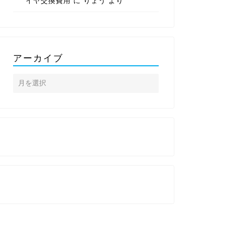
イヤ交換費用
に
りょう
より
アーカイブ