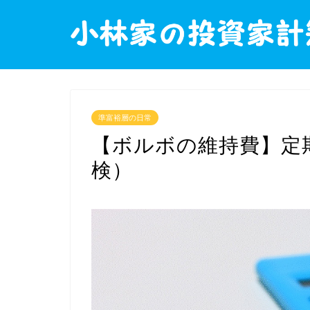
準富裕層の日常
【ボルボの維持費】定
検）