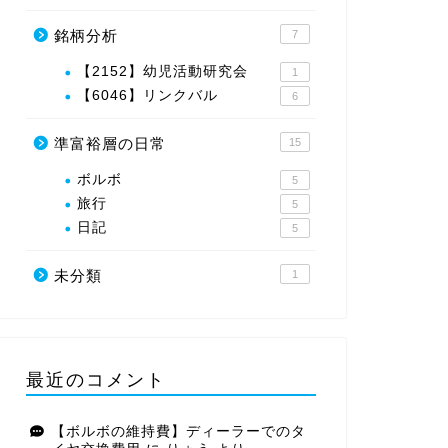
銘柄分析
7
【2152】幼児活動研究会
1
【6046】リンクバル
6
準富裕層の日常
15
ボルボ
5
旅行
5
日記
5
未分類
1
最近のコメント
【ボルボの維持費】ディーラーでのタ